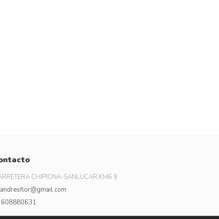
ontacto
ARRETERA CHIPIONA-SANLUCAR KM6 9
andresflor@gmail.com
608880631