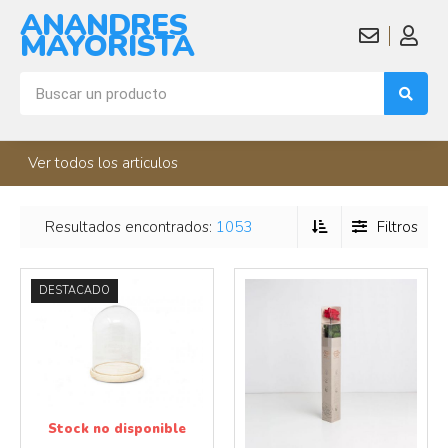
ANANDRES
MAYORISTA
Ver todos los articulos
Resultados encontrados:
1053
Filtros
Más info
Más info
DESTACADO
Stock no disponible